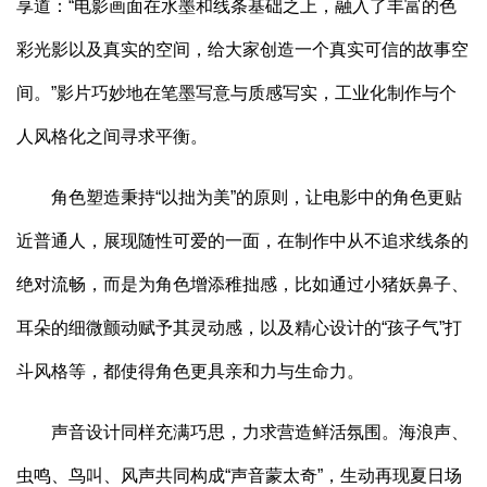
享道：“电影画面在水墨和线条基础之上，融入了丰富的色
彩光影以及真实的空间，给大家创造一个真实可信的故事空
间。”影片巧妙地在笔墨写意与质感写实，工业化制作与个
人风格化之间寻求平衡。
角色塑造秉持“以拙为美”的原则，让电影中的角色更贴
近普通人，展现随性可爱的一面，在制作中从不追求线条的
绝对流畅，而是为角色增添稚拙感，比如通过小猪妖鼻子、
耳朵的细微颤动赋予其灵动感，以及精心设计的“孩子气”打
斗风格等，都使得角色更具亲和力与生命力。
声音设计同样充满巧思，力求营造鲜活氛围。海浪声、
虫鸣、鸟叫、风声共同构成“声音蒙太奇”，生动再现夏日场