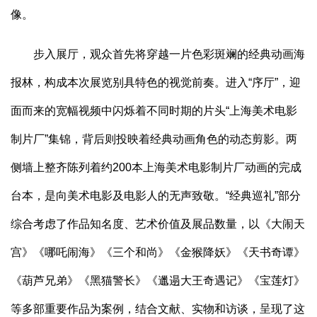
像。
步入展厅，观众首先将穿越一片色彩斑斓的经典动画海
报林，构成本次展览别具特色的视觉前奏。进入“序厅”，迎
面而来的宽幅视频中闪烁着不同时期的片头“上海美术电影
制片厂”集锦，背后则投映着经典动画角色的动态剪影。两
侧墙上整齐陈列着约200本上海美术电影制片厂动画的完成
台本，是向美术电影及电影人的无声致敬。“经典巡礼”部分
综合考虑了作品知名度、艺术价值及展品数量，以《大闹天
宫》《哪吒闹海》《三个和尚》《金猴降妖》《天书奇谭》
《葫芦兄弟》《黑猫警长》《邋遢大王奇遇记》《宝莲灯》
等多部重要作品为案例，结合文献、实物和访谈，呈现了这