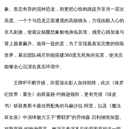
象、形态奇异的混种恐龙，则更把心惊肉跳提升至另一层次
高度。一个个与恐龙正面遭遇的高能镜头，力现由眼入心的
非凡刺激，使观众颠覆想象般地身临其境，感受心跳加速与
肾上腺素飙升。值得一提的是，为了呈现最真实完整的惊险
世界，幕后团队竭尽所能搭建360度无死角的实景，使演员
能够全心沉浸在真实环境中。
王牌IP不断升级，亦需顶尖影人加持助阵，此次《侏罗
纪世界：重生》由斯嘉丽·约翰逊领衔，更有凭借《绿皮
书》斩获奥斯卡最佳男配角的马赫沙拉·阿里，以及《魔法
坏女巫》中演绎魅力王子“费耶罗”的乔纳森·贝利倾情加盟。
对斯嘉丽·约翰逊而言，她决定参演本片的原因是对这一IP