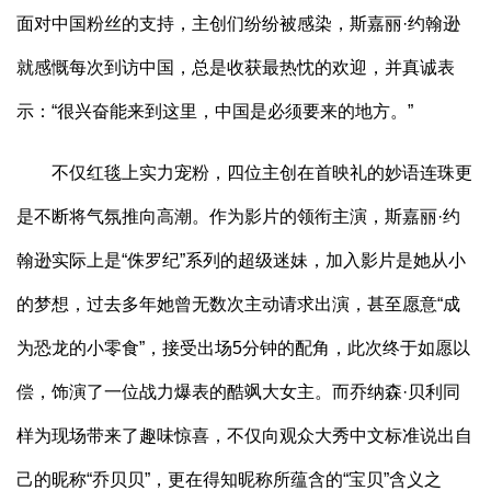
面对中国粉丝的支持，主创们纷纷被感染，斯嘉丽·约翰逊
就感慨每次到访中国，总是收获最热忱的欢迎，并真诚表
示：“很兴奋能来到这里，中国是必须要来的地方。”
不仅红毯上实力宠粉，四位主创在首映礼的妙语连珠更
是不断将气氛推向高潮。作为影片的领衔主演，斯嘉丽·约
翰逊实际上是“侏罗纪”系列的超级迷妹，加入影片是她从小
的梦想，过去多年她曾无数次主动请求出演，甚至愿意“成
为恐龙的小零食”，接受出场5分钟的配角，此次终于如愿以
偿，饰演了一位战力爆表的酷飒大女主。而乔纳森·贝利同
样为现场带来了趣味惊喜，不仅向观众大秀中文标准说出自
己的昵称“乔贝贝”，更在得知昵称所蕴含的“宝贝”含义之