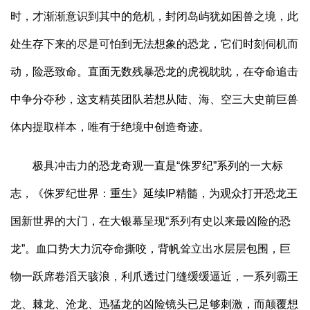
时，才渐渐意识到其中的危机，封闭岛屿犹如困兽之境，此
处生存下来的尽是可怕到无法想象的恐龙，它们时刻伺机而
动，险恶致命。直面无数残暴恐龙的虎视眈眈，在夺命追击
中争分夺秒，这支精英团队若想从陆、海、空三大史前巨兽
体内提取样本，唯有于绝境中创造奇迹。
极具冲击力的恐龙奇观一直是“侏罗纪”系列的一大标
志，《侏罗纪世界：重生》延续IP精髓，为观众打开恐龙王
国新世界的大门，在大银幕呈现“系列有史以来最凶险的恐
龙”。血口势大力沉夺命撕咬，背帆耸立出水层层包围，巨
物一跃席卷滔天骇浪，利爪透过门缝缓缓逼近，一系列霸王
龙、棘龙、沧龙、迅猛龙的凶险镜头已足够刺激，而颠覆想