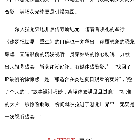
合影，满场荧光棒更是引爆氛围。
深入猛龙禁地开启传奇新纪元，随着首映礼的举行，
《侏罗纪世界：重生》的口碑也一并释出，颠覆想象的恐龙
肆虐，直逼眼前的沉浸视听，贯穿始终的惊心动魄，力献一
出大银幕盛宴，斩获如潮好评。有媒体盛赞影片：“找回了
IP最初的惊悚感，是一部适合在炎热夏日观看的爽片”，“憋
了个大的”，“故事设计巧妙，离场体验满足且过瘾”，“标准
的大片，够惊险刺激，瞬间就被拉进了恐龙世界里，无疑是
一次视听盛宴！”