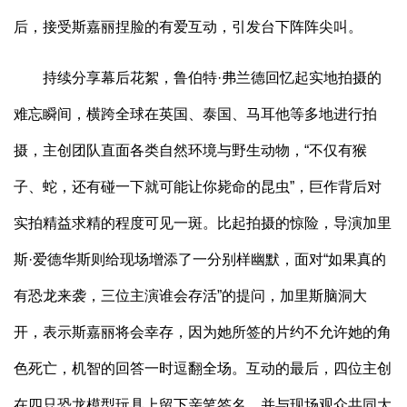
后，接受斯嘉丽捏脸的有爱互动，引发台下阵阵尖叫。
持续分享幕后花絮，鲁伯特·弗兰德回忆起实地拍摄的
难忘瞬间，横跨全球在英国、泰国、马耳他等多地进行拍
摄，主创团队直面各类自然环境与野生动物，“不仅有猴
子、蛇，还有碰一下就可能让你毙命的昆虫”，巨作背后对
实拍精益求精的程度可见一斑。比起拍摄的惊险，导演加里
斯·爱德华斯则给现场增添了一分别样幽默，面对“如果真的
有恐龙来袭，三位主演谁会存活”的提问，加里斯脑洞大
开，表示斯嘉丽将会幸存，因为她所签的片约不允许她的角
色死亡，机智的回答一时逗翻全场。互动的最后，四位主创
在四只恐龙模型玩具上留下亲笔签名，并与现场观众共同大