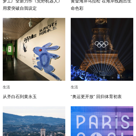
梦工厂全新力作《荒野机器人》
黄金海岸马拉松 在海岸线跑出生
用爱突破自我设定
命色彩
生活
生活
从齐白石到黄永玉
“奥运更开放” 回归体育初衷