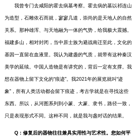
我曾专门去咸阳的霍去病墓考察。霍去病的墓以祁连山
为造型，石雕依石而就，寥寥几道，崇尚的是天地人的自然
关系。那种雄浑、与天地融为一体的气势，给我极大震撼。
福建多山，相对封闭，当中原士族为避战南迁至此，文化的
基因一直留在血液里。我认为建盏的气质，就带有这种秦汉
美学的延续。中国人造物是有讲究的，背后一定有支撑。我
想在器物上留下文化的“痕迹”。我2021年的展览就叫“迹
象”，所有人类活动都会留下痕迹，考古学就是在寻找这些
东西。所以，从河图系列到小篆、大篆、隶书，路径一致，
只是表现形式不同。这种不同，就是我与盏对话的结果。
Q：修复后的器物往往兼具实用性与艺术性。您如何平