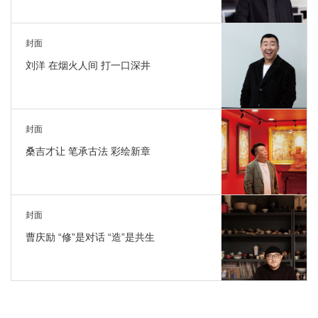
封面
刘洋 在烟火人间 打一口深井
封面
桑吉才让 笔承古法 彩绘新章
封面
曹庆励 “修”是对话 “造”是共生