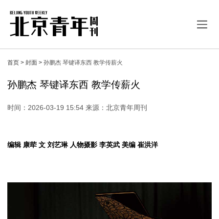
首页 >
封面 >
孙鹏杰 琴键译东西 教学传薪火
孙鹏杰 琴键译东西 教学传薪火
时间：2026-03-19 15:54 来源：北京青年周刊
编辑
康荦
文
刘艺琳
人物摄影
李英武
美编
崔洪洋