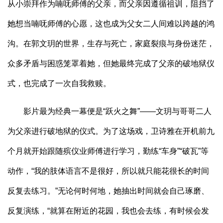
从小崇拜作为喃呒师傅的父亲，而父亲因遵循祖训，阻挡了
她想当喃呒师傅的心愿，这也成为父女二人间难以跨越的鸿
沟。在郭文玥的世界，生存与死亡，家庭裂痕与身份迷茫，
众多矛盾与困惑笼罩着她，但她最终完成了父亲的破地狱仪
式，也完成了一次自我救赎。
影片最为经典一幕便是“跃火之舞”——文玥与哥哥二人
为父亲进行破地狱的仪式。为了这场戏，卫诗雅在开机前九
个月就开始跟随殡仪业师傅进行学习，勤练“车身”“破瓦”等
动作，“我的肢体语言不是很好，所以就只能花很长的时间
反复去练习。”无论何时何地，她抽出时间就会自己琢磨、
反复演练，“就算在附近的花园，我也会去练，有时候会发