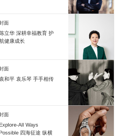
封面
陈立华 深耕幸福教育 护
航健康成长
封面
袁和平 袁乐琴 手手相传
封面
Explore-All Ways
Possible 四海征途 纵横