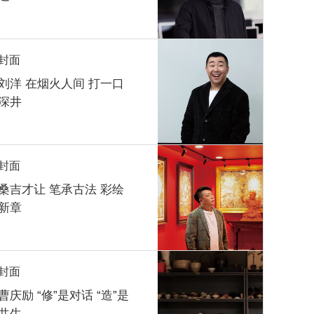
封面
刘洋 在烟火人间 打一口
深井
封面
桑吉才让 笔承古法 彩绘
新章
封面
曹庆励 “修”是对话 “造”是
共生