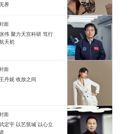
无界
封面
张伟 聚力天宫科研 笃行
航天初
封面
王丹妮 收放之间
封面
武定宇 以艺筑城 以心立
道