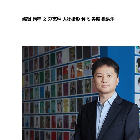
编辑 康荦 文 刘艺琳 人物摄影 解飞 美编 崔洪洋