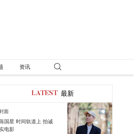
题
资讯
最新
LATEST
封面
陈国星 时间轨道上 拍诚
实电影