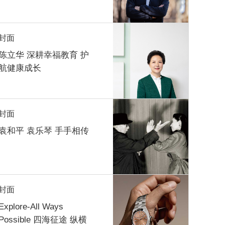
封面
陈立华 深耕幸福教育 护
航健康成长
封面
袁和平 袁乐琴 手手相传
封面
Explore-All Ways
Possible 四海征途 纵横