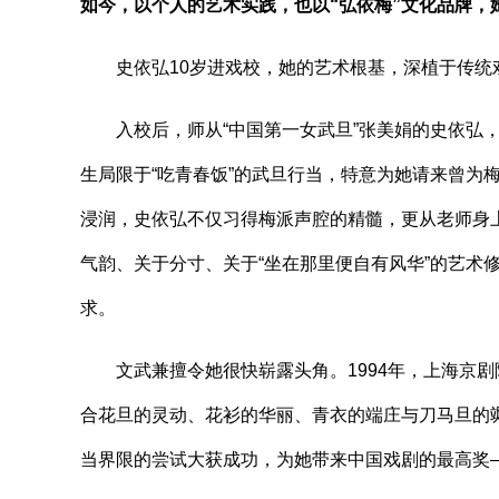
如今，以个人的艺术实践，也以“弘依梅”文化品牌，
史依弘10岁进戏校，她的艺术根基，深植于传统
入校后，师从“中国第一女武旦”张美娟的史依弘，
生局限于“吃青春饭”的武旦行当，特意为她请来曾为
浸润，史依弘不仅习得梅派声腔的精髓，更从老师身上
气韵、关于分寸、关于“坐在那里便自有风华”的艺术
求。
文武兼擅令她很快崭露头角。1994年，上海京剧
合花旦的灵动、花衫的华丽、青衣的端庄与刀马旦的飒
当界限的尝试大获成功，为她带来中国戏剧的最高奖—