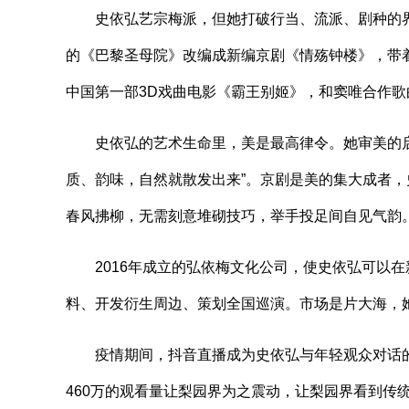
史依弘艺宗梅派，但她打破行当、流派、剧种的界
的《巴黎圣母院》改编成新编京剧《情殇钟楼》，带
中国第一部3D戏曲电影《霸王别姬》，和窦唯合作
史依弘的艺术生命里，美是最高律令。她审美的启
质、韵味，自然就散发出来”。京剧是美的集大成者，
春风拂柳，无需刻意堆砌技巧，举手投足间自见气韵
2016年成立的弘依梅文化公司，使史依弘可以在
料、开发衍生周边、策划全国巡演。市场是片大海，
疫情期间，抖音直播成为史依弘与年轻观众对话的
460万的观看量让梨园界为之震动，让梨园界看到传