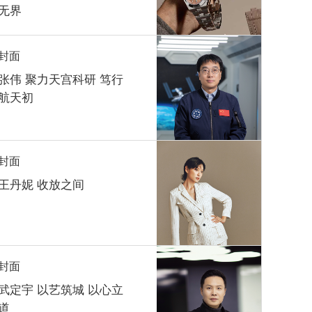
无界
封面
张伟 聚力天宫科研 笃行
航天初
封面
王丹妮 收放之间
封面
武定宇 以艺筑城 以心立
道