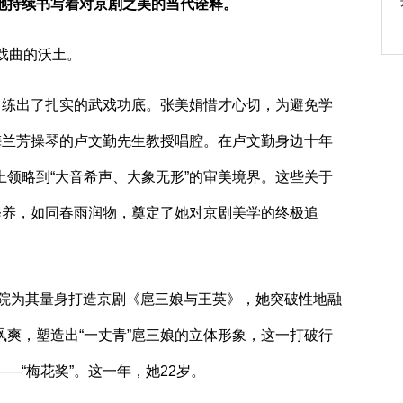
她持续书写着对京剧之美的当代诠释。
戏曲的沃土。
练出了扎实的武戏功底。张美娟惜才心切，为避免学
梅兰芳操琴的卢文勤先生教授唱腔。在卢文勤身边十年
领略到“大音希声、大象无形”的审美境界。这些关于
修养，如同春雨润物，奠定了她对京剧美学的终极追
院为其量身打造京剧《扈三娘与王英》，她突破性地融
爽，塑造出“一丈青”扈三娘的立体形象，这一打破行
—“梅花奖”。这一年，她22岁。