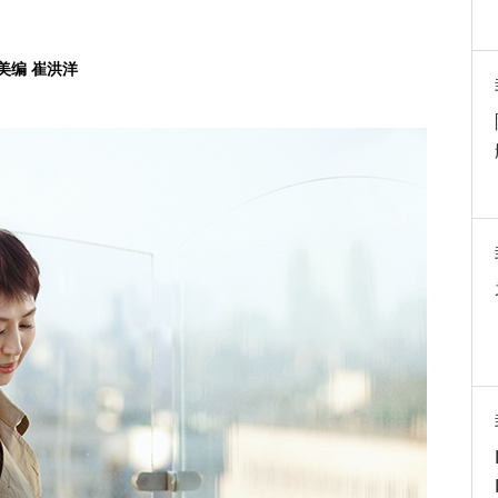
美编 崔洪洋