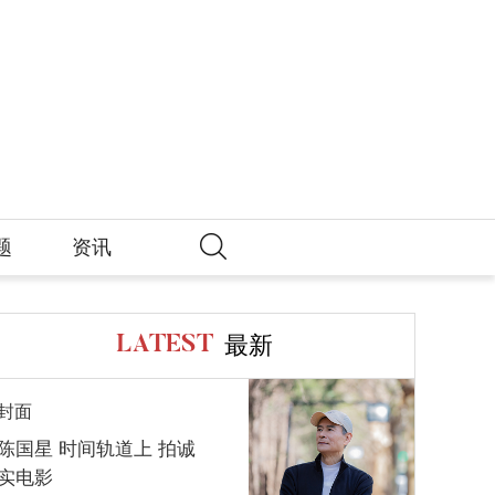
题
资讯
最新
LATEST
封面
陈国星 时间轨道上 拍诚
实电影