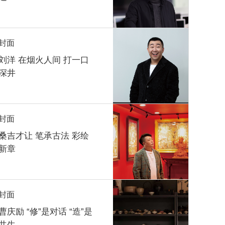
封面
刘洋 在烟火人间 打一口
深井
封面
桑吉才让 笔承古法 彩绘
新章
封面
曹庆励 “修”是对话 “造”是
共生