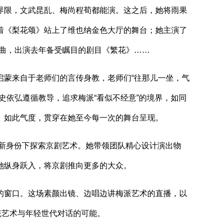
限，文武昆乱、梅尚程荀都能演。这之后，她将雨果
着《梨花颂》站上了维也纳金色大厅的舞台；她主演了
歌曲，出演去年备受瞩目的剧目《繁花》……
蒙来自于老师们的言传身教，老师们“往那儿一坐，气
史依弘遵循教导，追求梅派“看似不经意”的境界，如同
。如此气度，贯穿在她至今每一次的舞台呈现。
新身份下探索京剧艺术。她带领团队精心设计演出物
她纵身跃入，将京剧推向更多的大众。
窗口。这场素颜出镜、边唱边讲梅派艺术的直播，以
统艺术与年轻世代对话的可能。