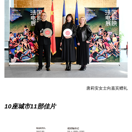
唐莉安女士向嘉宾赠礼
10座城市11部佳片