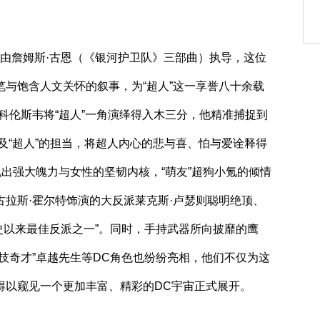
詹姆斯·古恩（《银河护卫队》三部曲）执导，这位
与饱含人文关怀的叙事，为“超人”这一享誉八十余载
科伦斯韦将“超人”一角演绎得入木三分，他精准捕捉到
以及“超人”的担当，将超人内心的悲与喜、怕与爱诠释得
现出强大魄力与女性的坚韧内核，“萌友”超狗小氪的倾情
拉斯·霍尔特饰演的大反派莱克斯·卢瑟则聪明绝顶、
史以来最佳反派之一”。同时，手持武器所向披靡的鹰
技奇才”卓越先生等DC角色也纷纷亮相，他们不仅为这
得以窥见一个更加丰富、精彩的DC宇宙正式展开。