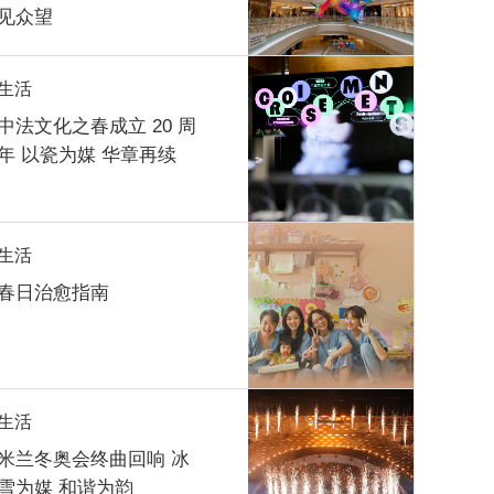
见众望
生活
中法文化之春成立 20 周
年 以瓷为媒 华章再续
生活
春日治愈指南
生活
米兰冬奥会终曲回响 冰
雪为媒 和谐为韵