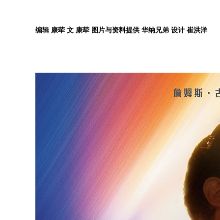
编辑 康荦 文 康荦 图片与资料提供 华纳兄弟 设计 崔洪洋