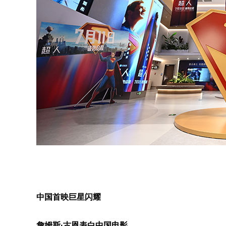
中国首映巨星闪耀
詹姆斯·古恩表白中国电影