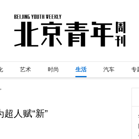
化
艺术
时尚
生活
汽车
专
”
为超人赋“新”