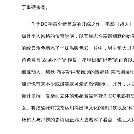
于重磅来袭。
作为DC宇宙全新篇章的开端之作，电影《超人》由
极具个人风格的传奇导演，以其标志性诙谐幽默的妙笔
的经典角色增添了一抹温暖色彩。片中，男主角大卫·
角色兼具“农场小子”的纯良、星球日报“记者”的正直
细腻动人。瑞秋·布罗斯纳安饰演的露易丝·莱恩则展
加盟也带来不少或爆笑或可爱的温情瞬间。此外，尼古
诡计多端，复杂而立体的形象被媒体赞为“DC电影有
女、将炫酷绿灯戒指运用得出神入化的绿灯侠以及“科
场超人与卢瑟的史诗级正邪大战增添了看点，也让人