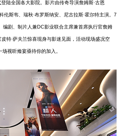
式登陆全国各大影院。影片由传奇导演詹姆斯·古恩
科伦斯韦、瑞秋·布罗斯纳安、尼古拉斯·霍尔特主演。7
、编剧、制片人兼DC影业联合主席兼首席执行官詹姆
官皮特·萨夫兰惊喜现身与影迷见面，活动现场盛况空
一场视听飨宴亟待你的加入。