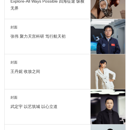
Explore-All Ways Possible 四海征途 纵横
无界
封面
张伟 聚力天宫科研 笃行航天初
封面
王丹妮 收放之间
封面
武定宇 以艺筑城 以心立道