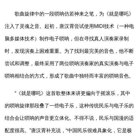
歌曲旋律中的一段唢呐仿若神来之笔，为《就是哪吒》
注入了灵魂之音。起初，唐汉霄尝试使用MIDI技术（一种电
脑多媒体技术）制作电子唢呐，但在寻找真人演奏家录制
时，发现演奏上困难重重。为了找到最完美的音色，他不断
尝试和调整，最终采用了两位唢呐演奏家的真实演奏与电子
唢呐相结合的方式，形成了歌曲中独特而丰富的唢呐音色。
“《就是哪吒》这首歌整体来讲更偏向于摇滚乐，其中
的唢呐旋律那段叠了一些电子乐，这种传统民乐与电子乐的
结合会让唢呐的声音更立体化。不得不说，民乐与国漫的适
配度很高。”唐汉霄补充说，“中国民乐很难具象化，它是极