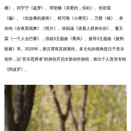
楼》、刘宇宁《盗梦》、周笔畅《亲爱的，你好》、张碧晨
《骗》、《在故事的最终》、郁可唯《小摩托》、万茜《镜》、单
依纯《在夜里跳舞》《照片》、张韶涵《逆着人群奔向你》、董又
霖《一个人去巴黎》，浪姐3主题曲《乘风》、披哥3主题曲《披荆
斩棘》等。2020年，唐汉霄将其探索性、多元化的视角投注于音乐
创作，以“音乐思辨者”的身份开启全新创作旅程，推出个人首张专辑
《阿波罗》。