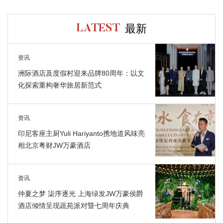
最新
LATEST
资讯
洲际酒店及度假村迎来品牌80周年：以文
化探索重构奢华旅居新范式
资讯
印尼客座主厨Yuli Hariyanto携地道风味亮
相北京粤财JW万豪酒店
资讯
仲夏之梦 柒序逐光 上海绿发JW万豪侯爵
酒店倾情呈现蔬苑派对暨七周年庆典