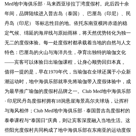
Med地中海俱乐部 · 马来西亚珍拉丁湾度假村。此后四十余
年间，品牌陆续进入普吉岛（泰国）、巴厘岛（印尼）、民
丹岛（印尼） 等标志性目的地。依托东南亚横跨赤道的稳
定气候、绵延的海岸线与原始雨林，将天然优势转化为独一
无二的度假体验。每一处度假村都承载着当地的自然与人文
特色：巴厘岛的火山与海洋共生，孕育出独特的瑜伽文化
——宾客可以体验日出瑜伽课程，让身心顺势回归本真 。
值得一提的是，早在1970年代，当瑜伽在全球还属于小众新
潮运动时，地中海俱乐部就率先将瑜伽带入度假体验中，成
为最早推广瑜伽的度假村品牌之一。Club Med地中海俱乐部
· 印尼民丹岛度假村拥有18洞悬崖海景高尔夫球场，让挥杆
与海风相伴；Club Med地中海俱乐部 · 泰国普吉岛度假村的
泰拳课程与“泰国日”庆典，则让宾客深度融入当地生活。这
些阳光度假村共同构成了地中海俱乐部在东南亚的运动度假