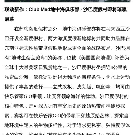
联动新作：Club Med地中海俱乐部 · 沙巴度假村即将璀璨
启幕
在苏梅岛度假村之外，地中海俱乐部亦将在马来西亚沙
巴开设全新度假村。两大海滨度假新地标将共同助力品牌在
东南亚标志性热带度假胜地形成更全面的战略布局。沙巴拥
有“地球生命宝藏库”的美称，也被《美国国家地理》评选为
全球十大最美落日观赏地之一。沙巴度假村坐拥近4公里的
私密白沙滩，依托婆罗洲得天独厚的海岸条件，为水上运动
提供了丰富的选择——立式浆板、皮划艇、帆船等，均可由
快乐管家G.O带领，让宾客领略海洋的律动。沙巴度假村的
核心特色，是可深入拥有丰富历史的原始热带雨林徒步探
索，宾客可在快乐管家G.O的带领下穿越原始丛林，探索当
地环境中迷人的生物多样性。对于追求更私密、独特度假体
验的宾客，沙巴度假村内设有名为“Mutiara”（马来语意