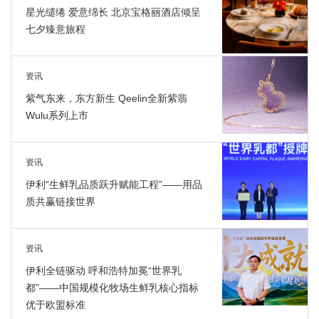
星光缱绻 爱意绵长 北京宝格丽酒店倾呈
七夕臻意旅程
资讯
紫气东来，东方新生 Qeelin全新紫翡
Wulu系列上市
资讯
伊利“生鲜乳品质跃升赋能工程”——用品
质共赢链接世界
资讯
伊利全链驱动 呼和浩特加冕“世界乳
都”——中国规模化牧场生鲜乳核心指标
优于欧盟标准