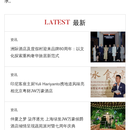
求。
最新
LATEST
资讯
洲际酒店及度假村迎来品牌80周年：以文
化探索重构奢华旅居新范式
资讯
印尼客座主厨Yuli Hariyanto携地道风味亮
相北京粤财JW万豪酒店
资讯
仲夏之梦 柒序逐光 上海绿发JW万豪侯爵
酒店倾情呈现蔬苑派对暨七周年庆典