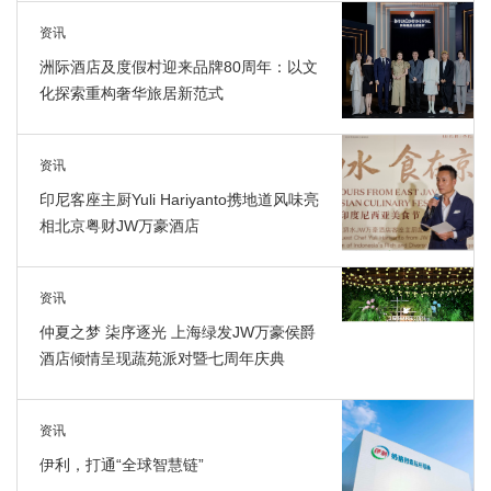
资讯
洲际酒店及度假村迎来品牌80周年：以文
化探索重构奢华旅居新范式
资讯
印尼客座主厨Yuli Hariyanto携地道风味亮
相北京粤财JW万豪酒店
资讯
仲夏之梦 柒序逐光 上海绿发JW万豪侯爵
酒店倾情呈现蔬苑派对暨七周年庆典
资讯
伊利，打通“全球智慧链”