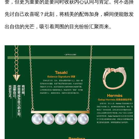
誉，但更为重要的是要同时收获内心认同与肯定。何不选择
先讨自己欢喜呢？此刻，将精美的配饰加身，瞬间便能散发
出自信的光芒，吸引着周围的目光纷纷汇聚而来。