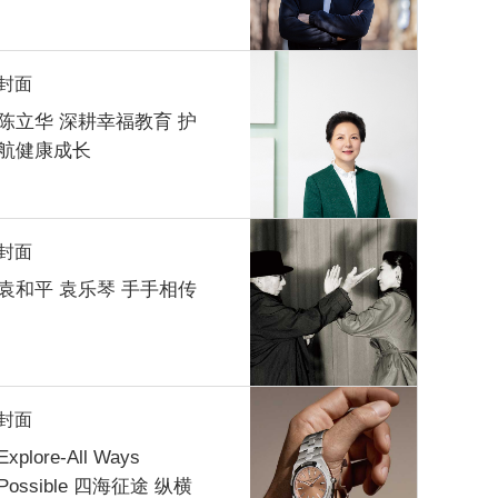
封面
陈立华 深耕幸福教育 护
航健康成长
封面
袁和平 袁乐琴 手手相传
封面
Explore-All Ways
Possible 四海征途 纵横