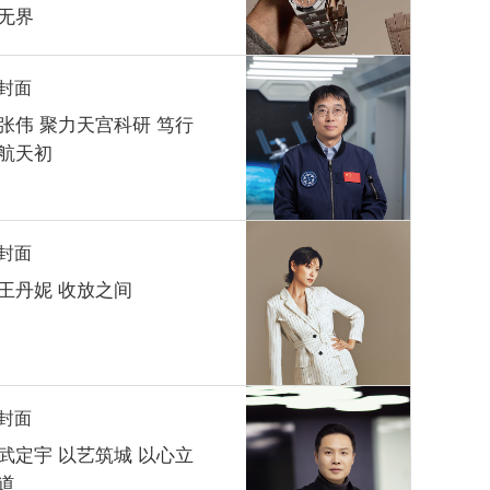
无界
封面
张伟 聚力天宫科研 笃行
航天初
封面
王丹妮 收放之间
封面
武定宇 以艺筑城 以心立
道