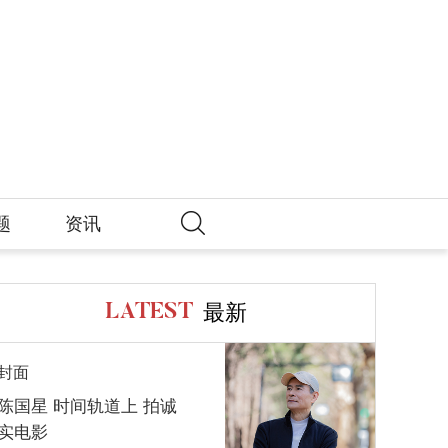
题
资讯
最新
LATEST
封面
陈国星 时间轨道上 拍诚
实电影