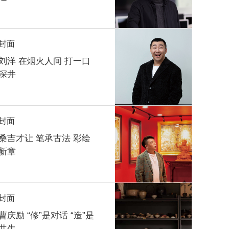
封面
刘洋 在烟火人间 打一口
深井
封面
桑吉才让 笔承古法 彩绘
新章
封面
曹庆励 “修”是对话 “造”是
共生