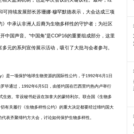
和可持续发展部长苏珊娜·穆罕默德表示，大会达成三项
约》中承认非洲人后裔为生物多样性的守护者；为社区
不开中国声音。“中国角”是COP16的重要组成部分，这里
富多元的系列宣传展示活动，吸引了大批与会者参与。
iversity）是一项保护地球生物资源的国际性公约，于1992年6月1日
毕通过，1992年6月5日，由签约国在巴西里约热内卢举行
日正式生效。常设秘书处设在加拿大的蒙特利尔。联合国《生物多
一切有关履行《生物多样性公约》的重大决定都要经过缔约国大
家的代表齐聚缔约方大会，讨论如何保护生物多样性。