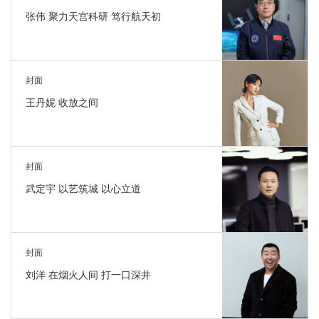
张伟 聚力天宫科研 笃行航天初
封面
王丹妮 收放之间
封面
武定宇 以艺筑城 以心立道
封面
刘洋 在烟火人间 打一口深井