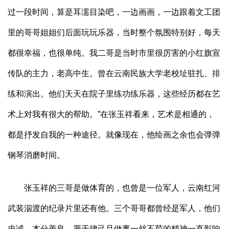
过一段时间，算是耳濡目染吧，一边画画，一边跟着文工团
里的哥哥姐姐们后面玩玩乐器，当时整个氛围特别好，每天
都很幸福，也很单纯。我二哥是当时市里很厉害的小红旗宣
传队的主力，老高中生。曾在云南民族大学老校址驻扎、排
练和演出。他们天天在院子里练功练乐器，这些经历都在艺
术上对我有很大的帮助。”在张玉祥看来，艺术是相通的，
都是抒发自我的一种途径。就像现在，他绘画之余也会弹弹
钢琴消磨时间。
张玉祥的三哥是做体育的，也曾是一位军人，云南红河
武装泅渡的纪录片里还有他。三个哥哥都曾经是军人，他们
忠诚、本分善良、严于律己且做事一丝不苟的精神一直影响