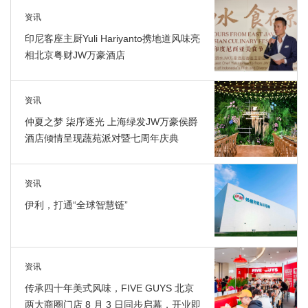
资讯
印尼客座主厨Yuli Hariyanto携地道风味亮
相北京粤财JW万豪酒店
资讯
仲夏之梦 柒序逐光 上海绿发JW万豪侯爵
酒店倾情呈现蔬苑派对暨七周年庆典
资讯
伊利，打通“全球智慧链”
资讯
传承四十年美式风味，FIVE GUYS 北京
两大商圈门店 8 月 3 日同步启幕，开业即