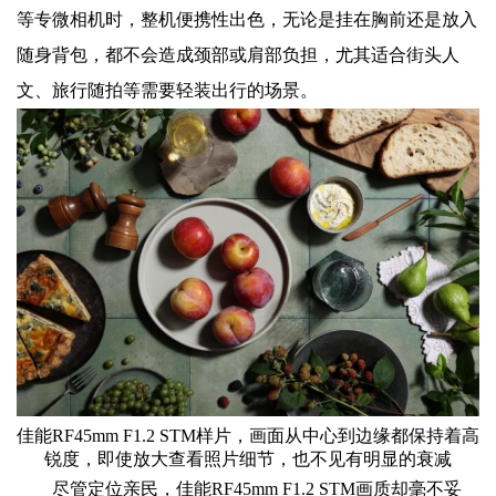
等专微相机时，整机便携性出色，无论是挂在胸前还是放入
随身背包，都不会造成颈部或肩部负担，尤其适合街头人
文、旅行随拍等需要轻装出行的场景。
佳能RF45mm F1.2 STM样片，画面从中心到边缘都保持着高
锐度，即使放大查看照片细节，
也不见有明显的衰减
尽管定位亲民，佳能RF45mm F1.2 STM画质却毫不妥