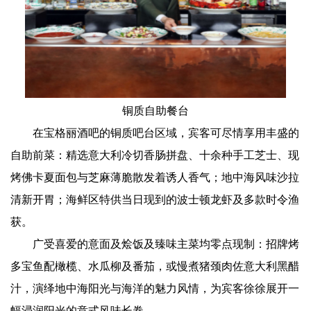
铜质自助餐台
在宝格丽酒吧的铜质吧台区域，宾客可尽情享用丰盛的
自助前菜：精选意大利冷切香肠拼盘、十余种手工芝士、现
烤佛卡夏面包与芝麻薄脆散发着诱人香气；地中海风味沙拉
清新开胃；海鲜区特供当日现到的波士顿龙虾及多款时令渔
获。
广受喜爱的意面及烩饭及臻味主菜均零点现制：招牌烤
多宝鱼配橄榄、水瓜柳及番茄，或慢煮猪颈肉佐意大利黑醋
汁，演绎地中海阳光与海洋的魅力风情，为宾客徐徐展开一
幅浸润阳光的意式风味长卷。