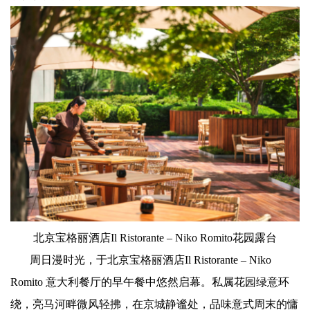
北京宝格丽酒店Il Ristorante – Niko Romito花园露台
周日漫时光，于北京宝格丽酒店Il Ristorante – Niko
Romito 意大利餐厅的早午餐中悠然启幕。私属花园绿意环
绕，亮马河畔微风轻拂，在京城静谧处，品味意式周末的慵